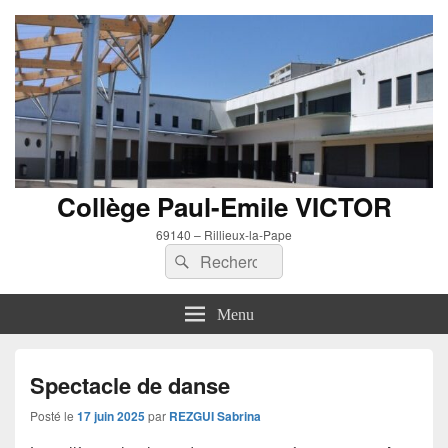
Panneau de gestion des cookies
Collège Paul-Emile VICTOR
69140 – Rillieux-la-Pape
Recherche :
Rechercher
Menu
Spectacle de danse
Posté le
17 juin 2025
par
REZGUI Sabrina