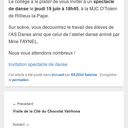
Le collège a le plaisir de vous inviter à un
spectacle
de danse
le
jeudi 19 juin à 18h45
, à la MJC O’Totem
de Rillieux-la-Pape.
Sur scène, vous découvrirez le travail des élèves de
l’AS Danse ainsi que celui de l’atelier danse animé par
Mme FAYNEL.
Nous vous attendons nombreux !
Invitation spectacle de danse
Cet article a été posté dans
Accueil
par
REZGUI Sabrina
. Enregistrer
le
permalien
.
Navigation
de
Article
←
Précédent
l’article
Visite de la Cité du Chocolat Valrhona
précédent :
Article
Suivant
→