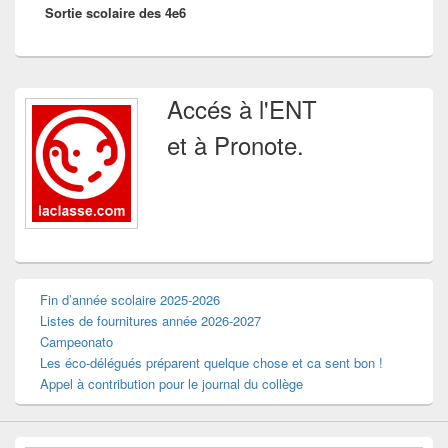
Sortie scolaire des 4e6
suivant :
Zone
Accés à l'ENT
principale
de
et à Pronote.
widget
pour
la
barre
latérale
Fin d’année scolaire 2025-2026
Listes de fournitures année 2026-2027
Campeonato
Les éco-délégués préparent quelque chose et ca sent bon !
Appel à contribution pour le journal du collège